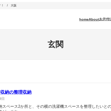
！ / 大阪
お片付
home
About
玄関
り収納の整理収納
9日
納スペース2か所と、その横の洗濯機スペースを整理したいと