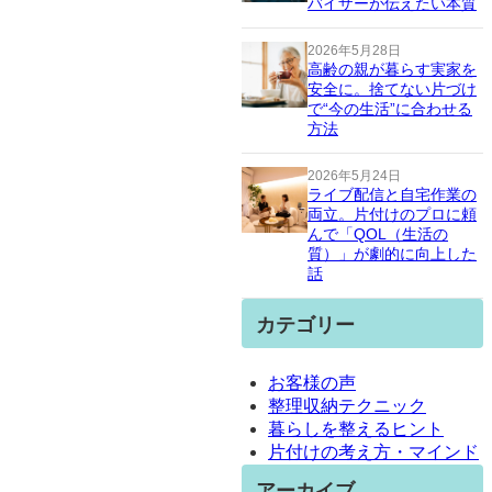
バイザーが伝えたい本質
2026年5月28日
高齢の親が暮らす実家を
安全に。捨てない片づけ
で“今の生活”に合わせる
方法
2026年5月24日
ライブ配信と自宅作業の
両立。片付けのプロに頼
んで「QOL（生活の
質）」が劇的に向上した
話
カテゴリー
お客様の声
整理収納テクニック
暮らしを整えるヒント
片付けの考え方・マインド
アーカイブ