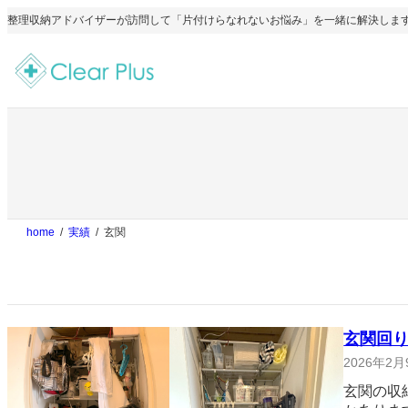
内
整理収納アドバイザーが訪問して「片付けらなれないお悩み」を一緒に解決します
容
を
ス
キ
ッ
プ
home
実績
玄関
玄関回
2026年2月
玄関の収