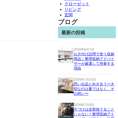
クローゼット
リビング
玄関
ブログ
最新の投稿
2026年8月7日
お片付け訪問で使う収納
用品｜整理収納アドバイ
ザーが厳選して持参する
理由
2026年7月15日
思い出品と向き合う〜大
切なのは量ではなく、そ
の想い〜
2026年7月9日
片づけは全部捨てること
じゃない！整理収納アド