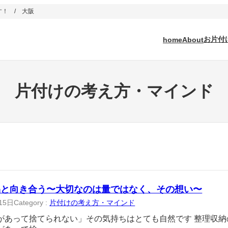
！ / 大阪
お片付
home
About
片付けの考え方・マインド
品と向き合う〜大切なのは量ではなく、その想い〜
15日
Category :
片付けの考え方・マインド
があって捨てられない」その気持ちはとても自然です 整理収