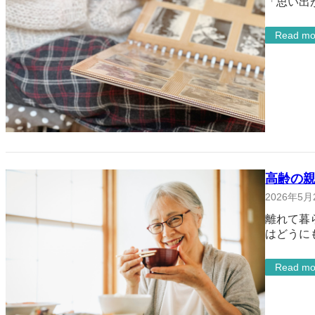
「思い出
Read mo
高齢の親
2026年5月
離れて暮
はどうに
Read mo