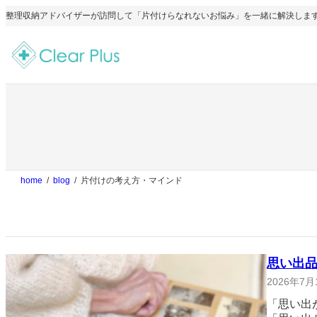
内
整理収納アドバイザーが訪問して「片付けらなれないお悩み」を一緒に解決します
容
を
ス
キ
ッ
プ
home
blog
片付けの考え方・マインド
思い出
2026年7月
「思い出