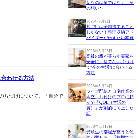
切なのは量ではなく、そ
の想い〜
2026年7月9日
片づけは全部捨てること
じゃない！整理収納アド
バイザーが伝えたい本質
2026年5月28日
高齢の親が暮らす実家を
安全に。捨てない片づけ
で“今の生活”に合わせる
方法
に合わせる方法
2026年5月24日
ライブ配信と自宅作業の
家の片づけについて、「自分で
両立。片付けのプロに頼
んで「QOL（生活の
質）」が劇的に向上した
話
2026年5月17日
受験生の部屋が整うと勉
強が変わる！反抗期でも