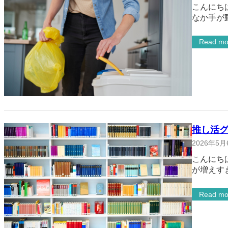
こんにち
なか手が
Read mo
推し活
2026年5月
こんにち
が増えす
Read mo