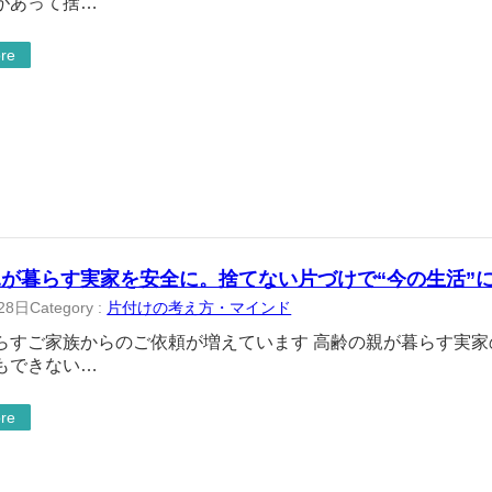
があって捨…
re
が暮らす実家を安全に。捨てない片づけで“今の生活”
28日
Category :
片付けの考え方・マインド
らすご家族からのご依頼が増えています 高齢の親が暮らす実
もできない…
re