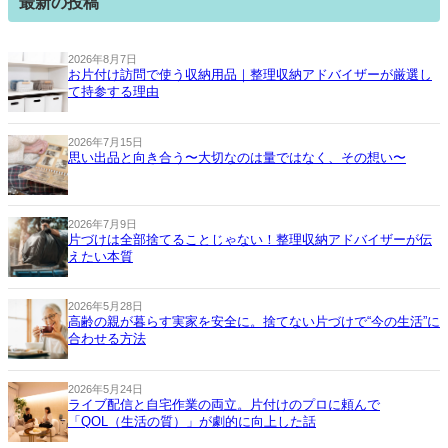
最新の投稿
2026年8月7日
お片付け訪問で使う収納用品｜整理収納アドバイザーが厳選し
て持参する理由
2026年7月15日
思い出品と向き合う〜大切なのは量ではなく、その想い〜
2026年7月9日
片づけは全部捨てることじゃない！整理収納アドバイザーが伝
えたい本質
2026年5月28日
高齢の親が暮らす実家を安全に。捨てない片づけで“今の生活”に
合わせる方法
2026年5月24日
ライブ配信と自宅作業の両立。片付けのプロに頼んで
「QOL（生活の質）」が劇的に向上した話