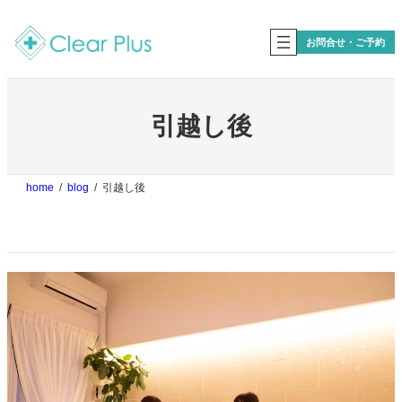
内
容
お問合せ・ご予約
を
ス
キ
ッ
プ
引越し後
home
blog
引越し後